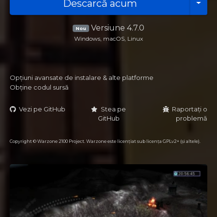
Descarcă acum
Versiune 4.7.0
Nou
Windows, macOS, Linux
Opțiuni avansate de instalare & alte platforme
Obține codul sursă
Vezi pe GitHub
Stea pe
Raportați o
GitHub
problemă
Copyright © Warzone 2100 Project. Warzone este licențiat sub licența GPLv2+ (și altele).